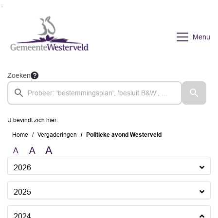
Ga naar de inhoud van deze pagina
Ga naar het zoeken
Ga naar het menu
Menu
Zoeken
U bevindt zich hier:
Home
Vergaderingen
Politieke avond Westerveld
A
A
A
2026
2025
2024